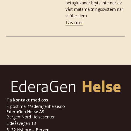
betaglukaner bryts inte ner av
vårt matsmältningssystem när
vi äter dem.
Läs mer
Ta kontakt med oss
E-post:
mail@ederagenhelse.no
EderaGen Helse AS
Bergen Nord Helsesenter
Litleåsvegen 13
5132 Nyborg – Bergen