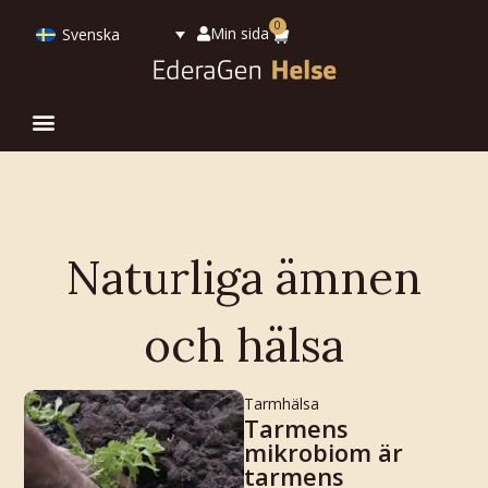
0
Min sida
Svenska
Naturliga ämnen
och hälsa
Tarmhälsa
Tarmens
mikrobiom är
tarmens