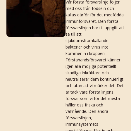
Vår första försvarslinje följer
med oss från födseln och
kallas därför för det medfödda
immunförsvaret. Den första
försvarslinjen har till uppgift att
se till att
sjukdomsframkallande
bakterier och virus inte
kommer in i kroppen.
Förstahandsförsvaret känner
igen alla möjliga potentiellt
skadliga inkräktare och
neutraliserar dem kontinuerligt
och utan att vi märker det. Det
är tack vare första linjens
försvar som vi för det mesta
håller oss friska och
välmående. Den andra
försvarslinjen,
immunsystemets
specialförsvar, lärs in och