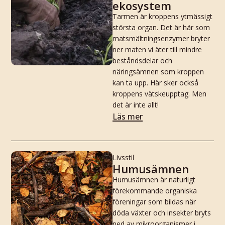
ekosystem
Tarmen är kroppens ytmässigt
största organ. Det är här som
matsmältningsenzymer bryter
ner maten vi äter till mindre
beståndsdelar och
näringsämnen som kroppen
kan ta upp. Här sker också
kroppens vätskeupptag. Men
det är inte allt!
Läs mer
Livsstil
Humusämnen
Humusämnen är naturligt
förekommande organiska
föreningar som bildas när
döda växter och insekter bryts
ned av mikroorganismer i