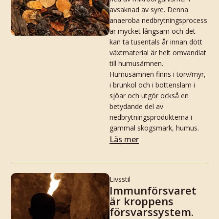
avsaknad av syre. Denna
anaeroba nedbrytningsprocess
är mycket långsam och det
kan ta tusentals år innan dött
växtmaterial är helt omvandlat
till humusämnen.
Humusämnen finns i torv/myr,
i brunkol och i bottenslam i
sjöar och utgör också en
betydande del av
nedbrytningsprodukterna i
gammal skogsmark, humus.
Läs mer
Livsstil
Immunförsvaret
är kroppens
försvarssystem.