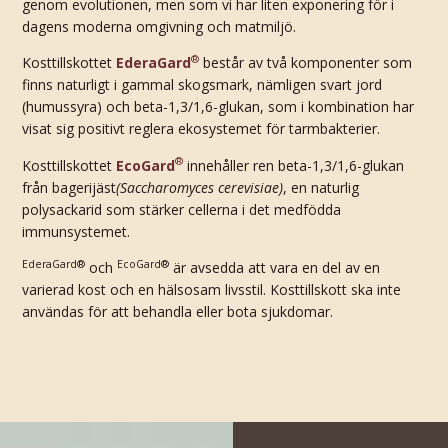
genom evolutionen, men som vi har liten exponering för i
dagens moderna omgivning och matmiljö.
®
Kosttillskottet
EderaGard
består av två komponenter som
finns naturligt i gammal skogsmark, nämligen svart jord
(humussyra) och beta-1,3/1,6-glukan, som i kombination har
visat sig positivt reglera ekosystemet för tarmbakterier.
®
Kosttillskottet
EcoGard
innehåller ren beta-1,3/1,6-glukan
från bagerijäst
(Saccharomyces
cerevisiae
)
, en naturlig
polysackarid som stärker cellerna i det medfödda
immunsystemet.
EderaGard®
EcoGard®
och
är avsedda att vara en del av en
varierad kost och en hälsosam livsstil. Kosttillskott ska inte
användas för att behandla eller bota sjukdomar.