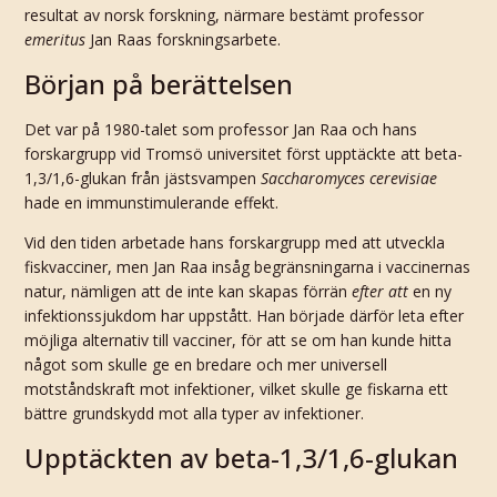
resultat av norsk forskning, närmare bestämt professor
emeritus
Jan Raas forskningsarbete.
Början på berättelsen
Det var på 1980-talet som professor Jan Raa och hans
forskargrupp vid Tromsö universitet först upptäckte att beta-
1,3/1,6-glukan från jästsvampen
Saccharomyces cerevisiae
hade en immunstimulerande effekt.
Vid den tiden arbetade hans forskargrupp med att utveckla
fiskvacciner, men Jan Raa insåg begränsningarna i vaccinernas
natur, nämligen att de inte kan skapas förrän
efter att
en ny
infektionssjukdom har uppstått. Han började därför leta efter
möjliga alternativ till vacciner, för att se om han kunde hitta
något som skulle ge en bredare och mer universell
motståndskraft mot infektioner, vilket skulle ge fiskarna ett
bättre grundskydd mot alla typer av infektioner.
Upptäckten av beta-1,3/1,6-glukan