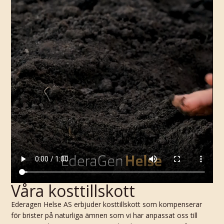
Våra kosttillskott
Ederagen Helse AS erbjuder kosttillskott som kompenserar
för brister på naturliga ämnen som vi har anpassat oss till