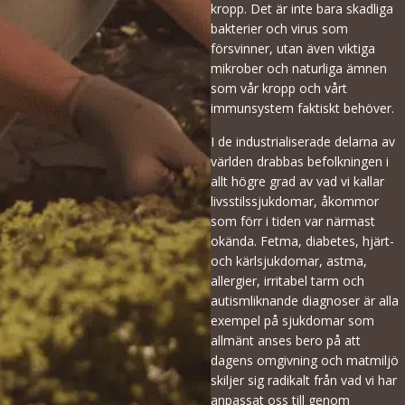
kropp. Det är inte bara skadliga
bakterier och virus som
försvinner, utan även viktiga
mikrober och naturliga ämnen
som vår kropp och vårt
immunsystem faktiskt behöver.
I de industrialiserade delarna av
världen drabbas befolkningen i
allt högre grad av vad vi kallar
livsstilssjukdomar, åkommor
som förr i tiden var närmast
okända. Fetma, diabetes, hjärt-
och kärlsjukdomar, astma,
allergier, irritabel tarm och
autismliknande diagnoser är alla
exempel på sjukdomar som
allmänt anses bero på att
dagens omgivning och matmiljö
skiljer sig radikalt från vad vi har
anpassat oss till genom