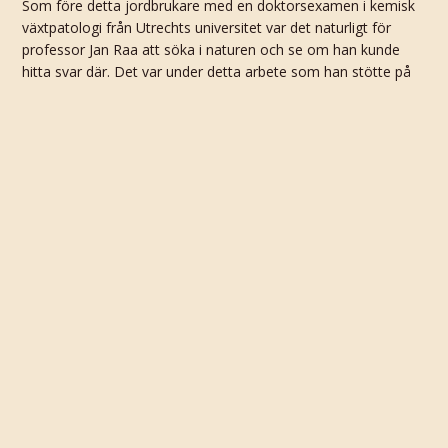
Som före detta jordbrukare med en doktorsexamen i kemisk
växtpatologi från Utrechts universitet var det naturligt för
professor Jan Raa att söka i naturen och se om han kunde
hitta svar där. Det var under detta arbete som han stötte på
betaglukaner, naturligt förekommande fibrer som finns i
växter, svampar och mikroorganismer och som kan ha
mycket olika struktur och sammansättning.
Raa och hans forskargrupp inledde ett systematiskt arbete
med att kartlägga och undersöka olika betaglukaner från flera
olika källor, testa i vilken utsträckning de olika betaglukanerna
aktiverade immunceller i laboratoriet och om någon av dem
framstod som en möjlig kandidat för vidare forskning. Allt
eftersom arbetet fortskred var det en betaglukan som stack
ut, och det var beta-1,3/1,6-glukanen som de hade isolerat
från jästen
Saccharomyces cerevisiae
– vanlig bagerijäst.
En lycklig slump
Det var en olycklig händelse 1987, på forskningsstationen i
Blåmannsvika utanför Tromsö, som skulle visa potentialen