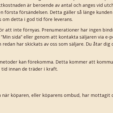
tkostnaden är beroende av antal och anges vid utche
 första försändelsen. Detta gäller så länge kunden
m detta i god tid före leverans.
 att inte förnyas. Prenumerationer har ingen bind
Min sida” eller genom att kontakta säljaren via e-p
edan har skickats av oss som säljare. Du åtar dig d
metoder kan förekomma. Detta kommer att kommunic
id innan de träder i kraft.
en när köparen, eller köparens ombud, har mottagit 