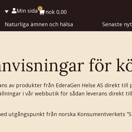
0
Min sida
nok
0,00
Naturliga ämnen och hälsa
Senaste nyt
anvisningar för k
rans av produkter från EderaGen Helse AS direkt till 
ällningar i vår webbutik för sådan leverans direkt ti
med utgångspunkt från norska Konsumentverkets ”S