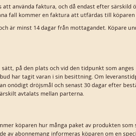
 att använda faktura, och då endast efter särskil
dana fall kommer en faktura att utfärdas till köparen
och är minst 14 dagar från mottagandet. Köpare und
 sätt, på den plats och vid den tidpunkt som anges 
ud har tagit varan i sin besittning. Om leveranstid
utan onödigt dröjsmål och senast 30 dagar efter best
ärskilt avtalats mellan parterna.
er köparen hur många paket av produkten som ska 
ande av abonnemang informeras köparen om en specif