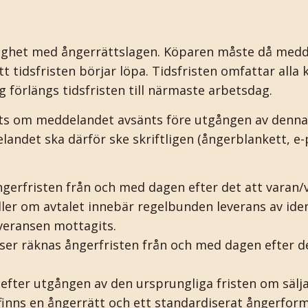
lighet med ångerrättslagen. Köparen måste då medd
t tidsfristen börjar löpa. Tidsfristen omfattar alla
g förlängs tidsfristen till närmaste arbetsdag.
its om meddelandet avsänts före utgången av denna 
andet ska därför ske skriftligen (ångerblankett, e-p
ngerfristen från och med dagen efter det att varan/
ler om avtalet innebär regelbunden leverans av iden
everansen mottagits.
ser räknas ångerfristen från och med dagen efter de
 efter utgången av den ursprungliga fristen om sälja
inns en ångerrätt och ett standardiserat ångerform