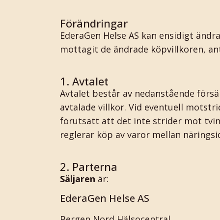
Förändringar
EderaGen Helse AS kan ensidigt ändra d
mottagit de ändrade köpvillkoren, ant
1. Avtalet
Avtalet består av nedanstående försä
avtalade villkor. Vid eventuell motst
förutsatt att det inte strider mot t
reglerar köp av varor mellan närings
2. Parterna
Säljaren
är:
EderaGen Helse AS
Bergen Nord Hälsocentral