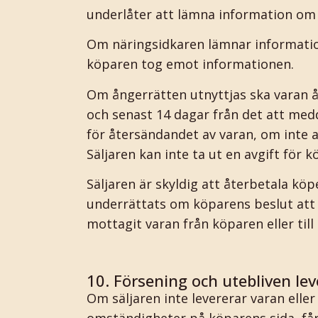
underlåter att lämna information om v
Om näringsidkaren lämnar informatio
köparen tog emot informationen.
Om ångerrätten utnyttjas ska varan å
och senast 14 dagar från det att med
för återsändandet av varan, om inte a
Säljaren kan inte ta ut en avgift för 
Säljaren är skyldig att återbetala köp
underrättats om köparens beslut att ut
mottagit varan från köparen eller ti
10. Försening och utebliven lev
Om säljaren inte levererar varan eller
omständigheter på köparens sida, få