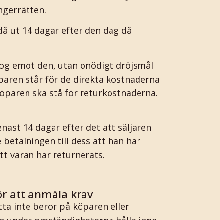
ngerrätten.
å ut 14 dagar efter den dag då
tog emot den, utan onödigt dröjsmål
paren står för de direkta kostnaderna
 köparen ska stå för returkostnaderna.
enast 14 dagar efter det att säljaren
 betalningen till dess att han har
tt varan har returnerats.
för att anmäla krav
tta inte beror på köparen eller
en under omständigheterna hålla inne