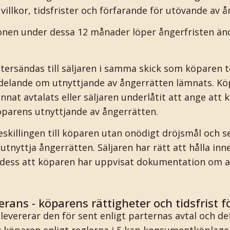
illkor, tidsfrister och förfarande för utövande av å
nen under dessa 12 månader löper ångerfristen änd
tersändas till säljaren i samma skick som köparen 
delande om utnyttjande av ångerrätten lämnats. Kö
nnat avtalats eller säljaren underlåtit att ange att
köparens utnyttjande av ångerrätten.
eskillingen till köparen utan onödigt dröjsmål och s
nyttja ångerrätten. Säljaren har rätt att hålla inne
ll dess att köparen har uppvisat dokumentation om a
erans - köparens rättigheter och tidsfrist 
 levererar den för sent enligt parternas avtal och de
r köparen enligt reglerna i 5 kap konsumentköplag