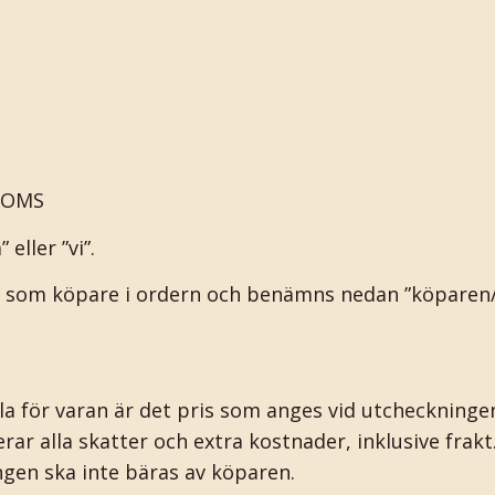
 MOMS
eller ”vi”.
om köpare i ordern och benämns nedan ”köparen/kö
a för varan är det pris som anges vid utcheckningen
rar alla skatter och extra kostnader, inklusive frak
ngen ska inte bäras av köparen.