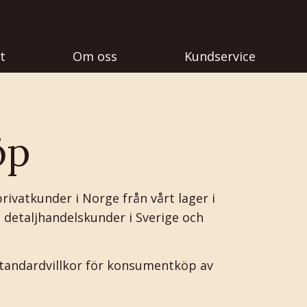
t
Om oss
Kundservice
öp
privatkunder i Norge från vårt lager i
ll detaljhandelskunder i Sverige och
tandardvillkor för konsumentköp av