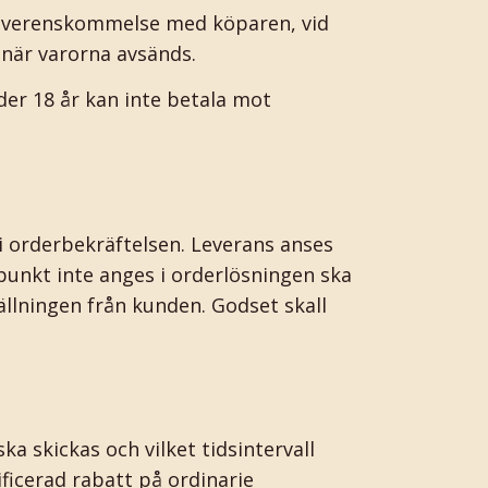
d överenskommelse med köparen, vid
 när varorna avsänds.
er 18 år kan inte betala mot
i orderbekräftelsen. Leverans anses
punkt inte anges i orderlösningen ska
ällningen från kunden. Godset skall
skickas och vilket tidsintervall
icerad rabatt på ordinarie