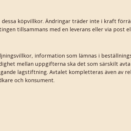
essa köpvillkor. Ändringar träder inte i kraft förrä
ingen tillsammans med en leverans eller via post el
ljningsvillkor, information som lämnas i beställnin
ridighet mellan uppgifterna ska det som särskilt avt
vingande lagstiftning. Avtalet kompletteras även av
idkare och konsument.