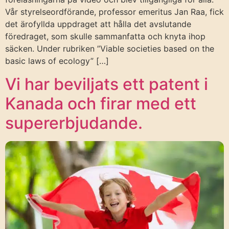
Vår styrelseordförande, professor emeritus Jan Raa, fick
det ärofyllda uppdraget att hålla det avslutande
föredraget, som skulle sammanfatta och knyta ihop
säcken. Under rubriken ”Viable societies based on the
basic laws of ecology” […]
Vi har beviljats ett patent i
Kanada och firar med ett
supererbjudande.