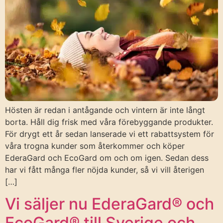
Hösten är redan i antågande och vintern är inte långt
borta. Håll dig frisk med våra förebyggande produkter.
För drygt ett år sedan lanserade vi ett rabattsystem för
våra trogna kunder som återkommer och köper
EderaGard och EcoGard om och om igen. Sedan dess
har vi fått många fler nöjda kunder, så vi vill återigen
[…]
Vi säljer nu EderaGard® och
EcoGard® till Sverige och