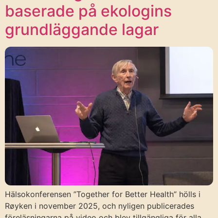
baserade på ekologins
grundläggande lagar
Hälsokonferensen ”Together for Better Health” hölls i
Røyken i november 2025, och nyligen publicerades
föreläsningarna på video och blev tillgängliga för alla.