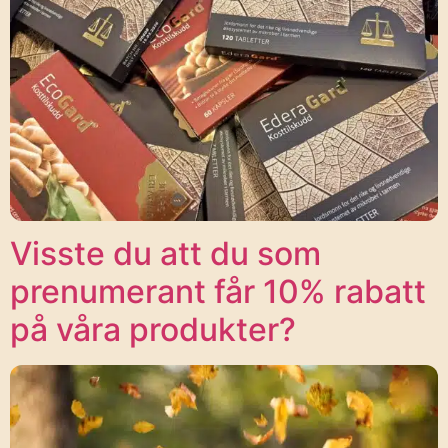
Visste du att du som
prenumerant får 10% rabatt
på våra produkter?