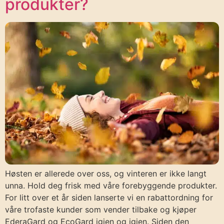
produkter?
Høsten er allerede over oss, og vinteren er ikke langt
unna. Hold deg frisk med våre forebyggende produkter.
For litt over et år siden lanserte vi en rabattordning for
våre trofaste kunder som vender tilbake og kjøper
EderaGard og EcoGard igjen og igjen. Siden den