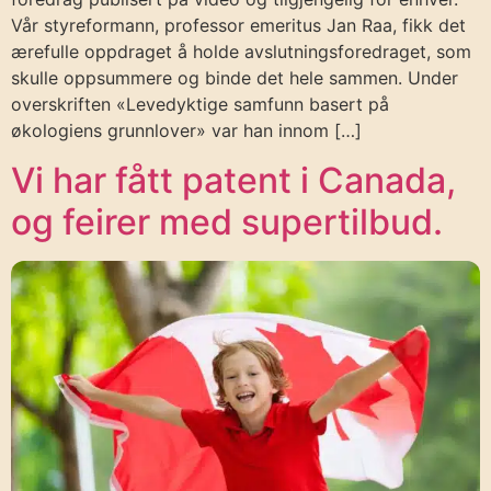
Vår styreformann, professor emeritus Jan Raa, fikk det
ærefulle oppdraget å holde avslutningsforedraget, som
skulle oppsummere og binde det hele sammen. Under
overskriften «Levedyktige samfunn basert på
økologiens grunnlover» var han innom […]
Vi har fått patent i Canada,
og feirer med supertilbud.