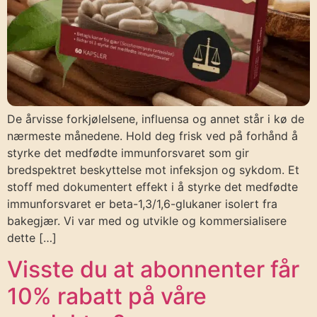
De årvisse forkjølelsene, influensa og annet står i kø de
nærmeste månedene. Hold deg frisk ved på forhånd å
styrke det medfødte immunforsvaret som gir
bredspektret beskyttelse mot infeksjon og sykdom. Et
stoff med dokumentert effekt i å styrke det medfødte
immunforsvaret er beta-1,3/1,6-glukaner isolert fra
bakegjær. Vi var med og utvikle og kommersialisere
dette […]
Visste du at abonnenter får
10% rabatt på våre