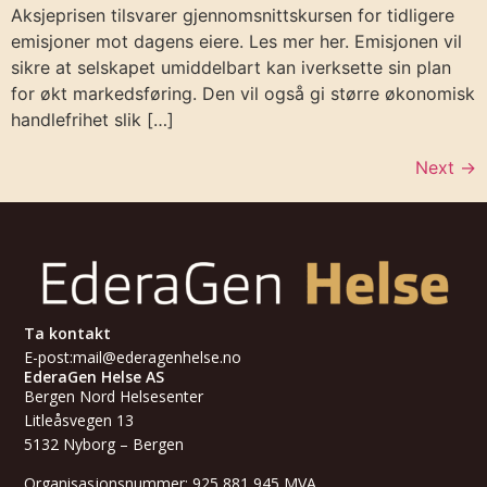
Aksjeprisen tilsvarer gjennomsnittskursen for tidligere
emisjoner mot dagens eiere. Les mer her. Emisjonen vil
sikre at selskapet umiddelbart kan iverksette sin plan
for økt markedsføring. Den vil også gi større økonomisk
handlefrihet slik […]
Next
→
Ta kontakt
E-post:
mail@ederagenhelse.no
EderaGen Helse AS
Bergen Nord Helsesenter
Litleåsvegen 13
5132 Nyborg – Bergen
Organisasjonsnummer: 925 881 945 MVA