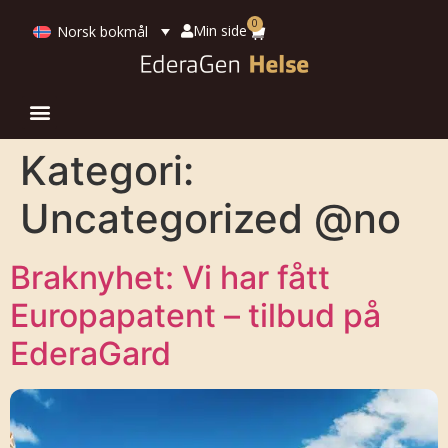
0
Min side
Norsk bokmål
Kategori:
Uncategorized @no
Braknyhet: Vi har fått
Europapatent – tilbud på
EderaGard