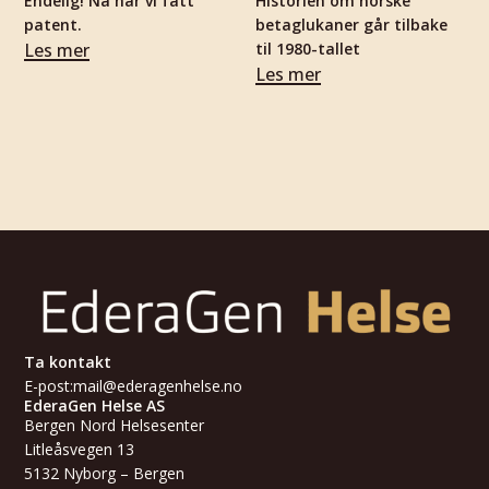
Endelig! Nå har vi fått
Historien om norske
patent.
betaglukaner går tilbake
Les mer
til 1980-tallet
Les mer
Ta kontakt
E-post:
mail@ederagenhelse.no
EderaGen Helse AS
Bergen Nord Helsesenter
Litleåsvegen 13
5132 Nyborg – Bergen