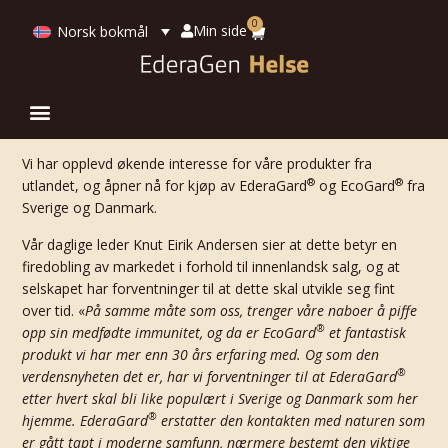
0
Min side
Norsk bokmål
Vi har opplevd økende interesse for våre produkter fra
®
®
utlandet, og åpner nå for kjøp av EderaGard
og EcoGard
fra
Sverige og Danmark.
Vår daglige leder Knut Eirik Andersen sier at dette betyr en
firedobling av markedet i forhold til innenlandsk salg, og at
selskapet har forventninger til at dette skal utvikle seg fint
over tid. «
På samme måte som oss, trenger våre naboer å piffe
®
opp sin medfødte immunitet, og da er EcoGard
et fantastisk
produkt vi har mer enn 30 års erfaring med. Og som den
®
verdensnyheten det er, har vi forventninger til at EderaGard
etter hvert skal bli like populært i Sverige og Danmark som her
®
hjemme. EderaGard
erstatter den kontakten med naturen som
er gått tapt i moderne samfunn, nærmere bestemt den viktige