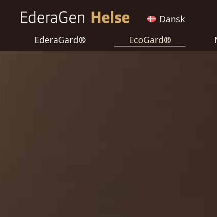
Dansk
EderaGard®
EcoGard®