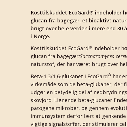
Kosttilskuddet EcoGard® indeholder hø
glucan fra bagegær, et bioaktivt natu
brugt over hele verden i mere end 30 år
i Norge.
®
Kosttilskuddet EcoGard
indeholder høj
glucan fra bagegær
(Saccharomyces
cerev
naturstof, der har været brugt over hel
®
Beta-1,3/1,6-glukanet i EcoGard
har en
virkemåde som de beta-glukaner, der f
udgør en betydelig del af nedbrydnin
skovjord. Lignende beta-glucaner findes
patogene mikrober, og gennem evoluti
immunsystem derfor lært at genkende 
vigtige signalstoffer, der stimulerer ce