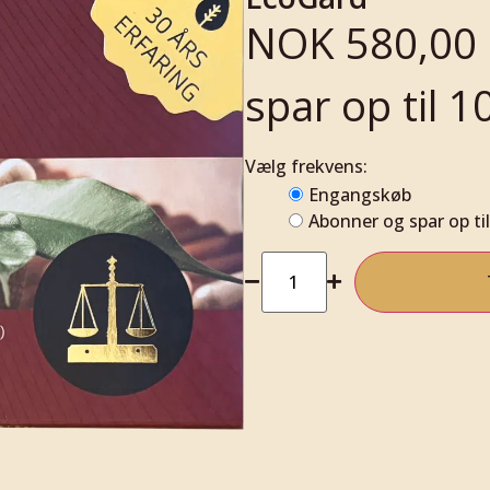
NOK
580,00
spar op til 
Vælg frekvens:
Engangskøb
Abonner og spar op ti