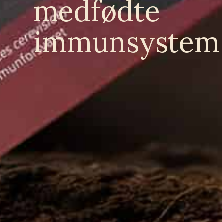
medfødte
immunsystem