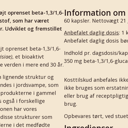
Information om
jt oprenset beta-1,3/1,6-
rstof, som har været
60 kapsler. Nettovægt 21
. Udviklet og fremstillet
Anbefalet daglig dosis
: 1 
Anbefalet daglig dosis bør
t oprenset beta-1,3/1,6-
Indhold pr. dagsdosis/kap
isiae
)
, et bioaktivt
350 mg beta-1,3/1,6-gluc
e verden i mere end 30 år.
 lignende struktur og
Kosttilskud anbefales ikke
indes i jordsvampe, som
ikke bruges som erstatnin
gsprodukterne i gammel
eller brug af receptpligt
 også i forskellige
brug.
onen har vores
Opbevares tørt, ved stue
disse strukturer som
llerne i det medfødte
Ingredienser